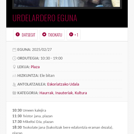
URDELARDERO EGUNA
DATSEGIT
TXIOKATU
+ 1
EGUNA:
2025/02/27
ORDUTEGIA:
10:30 - 19:00
LEKUA:
Plaza
HIZKUNTZA:
Ele bitan
ANTOLATZAILEA:
Eskoriatzako Udala
KATEGORIA:
Haurrak
,
Inauteriak
,
Kultura
10:30
Umeen kalejira
11:30
Txistor jana, plazan
17:30
Mikeltxi DJa, plazan
18:30
Txokolate jana (bakoitzak bere edalontzia eraman dezala),
plazan