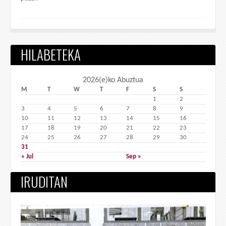
HILABETEKA
2026(e)ko Abuztua
M
T
W
T
F
S
S
1
2
3
4
5
6
7
8
9
10
11
12
13
14
15
16
17
18
19
20
21
22
23
24
25
26
27
28
29
30
31
« Jul
Sep »
IRUDITAN