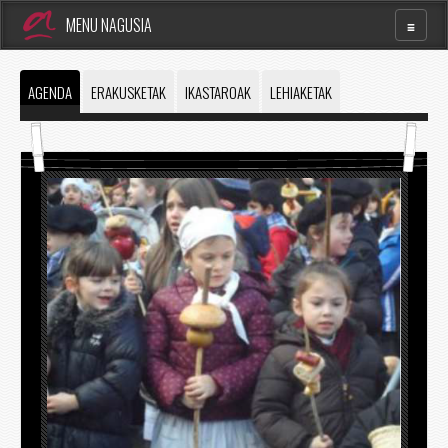
MENU NAGUSIA
AGENDA
ERAKUSKETAK
IKASTAROAK
LEHIAKETAK