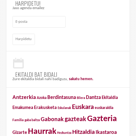
HARPIDETU!
Jaso agenda emailez
EKITALDI BAT BIDALI
Zure ekitaldia bidali nahi badiguzu,
sakatu hemen.
Antzerkia
Berdintasuna
Dantza
Ekitaldia
Azoka
Bilera
Euskara
Erakusketa
Emakumea
euskaraldia
Eskulanak
Gazteria
gazteak
Gabonak
Familia
gaba baltza
Haurrak
Hitzaldia
Ikastaroa
Gizarte
Hezkuntza